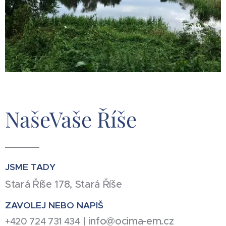
NašeVaše Říše
JSME TADY
Stará Říše 178, Stará Říše
ZAVOLEJ NEBO NAPIŠ
|
info@ocima-em.cz
+420 724 731 434