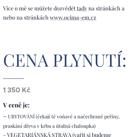
Více o mě se můžete dozvědět
tady
na stránkách a
nebo na stránkách
www.ocima-em.cz
CENA PLYNUTÍ:
1 350 Kč
V ceně je:
-
UBYTOVÁNÍ (
čekají tě voňavé a načechrané peřiny,
praskání dřeva v krbu a útulná chaloupka)
- VEGETARIÁNSKÁ STRAVA (vařit si budeme