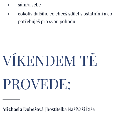
sám/a sebe
cokoliv dalšího co chceš sdílet s ostatními a co
potřebuješ pro svou pohodu
VÍKENDEM TĚ
PROVEDE:
Michaela Dobešová
| hostitelka NašíVaší Říše